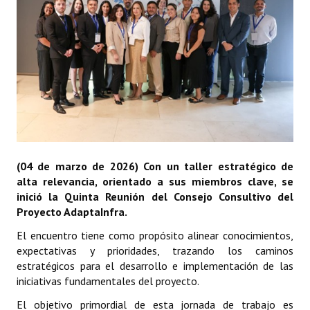
Plan Estratégico 2022 - 2026
Sistema de Gestión de Calidad
Memorias
Convenios
Resoluciones de Carácter General
Participación Ciudadana
(04 de marzo de 2026) Con un taller estratégico de
alta relevancia, orientado a sus miembros clave, se
ACTIVIDADES DE CONTROL
inició la Quinta Reunión del Consejo Consultivo del
Proyecto AdaptaInfra.
Informe y Dictamen sobre el Informe Financiero del Ministerio de 
El encuentro tiene como propósito alinear conocimientos,
Informes de Auditoría
expectativas y prioridades, trazando los caminos
estratégicos para el desarrollo e implementación de las
Rendición de Cuentas de Viáticos
iniciativas fundamentales del proyecto.
Reporte de Hechos Punibles
El objetivo primordial de esta jornada de trabajo es