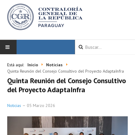
INICIO
Está aquí:
Inicio
Noticias
Quinta Reunión del Consejo Consultivo del Proyecto AdaptaInfra
LA CGR
Quinta Reunión del Consejo Consultivo
del Proyecto AdaptaInfra
Autoridades
Misión y Visión
Noticias
05 Marzo 2026
Marco Normativo
Organigrama