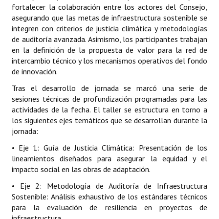
fortalecer la colaboración entre los actores del Consejo,
Rendición de Cuentas ONG´s
asegurando que las metas de infraestructura sostenible se
integren con criterios de justicia climática y metodologías
Control de Vehículos del Estado
de auditoría avanzada. Asimismo, los participantes trabajan
en la definición de la propuesta de valor para la red de
Licitaciones
intercambio técnico y los mecanismos operativos del fondo
de innovación.
FONACIDE y ROYALTIES
Tras el desarrollo de jornada se marcó una serie de
Informes NRM-mecip2015
sesiones técnicas de profundización programadas para las
actividades de la fecha. El taller se estructura en torno a
Declaración Jurada de Bienes Publicadas
los siguientes ejes temáticos que se desarrollan durante la
jornada:
Informes de Evaluación del Plan de Mejoramiento
• Eje 1: Guía de Justicia Climática: Presentación de los
ODS
lineamientos diseñados para asegurar la equidad y el
impacto social en las obras de adaptación.
Riesgo Tecnológico
• Eje 2: Metodología de Auditoría de Infraestructura
Hambre Cero
Sostenible: Análisis exhaustivo de los estándares técnicos
para la evaluación de resiliencia en proyectos de
CENTRO DE ATENCIÓN AL CIUDADANO
infraestructura.