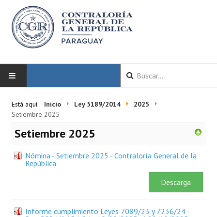
INICIO
Está aquí:
Inicio
Ley 5189/2014
2025
Setiembre 2025
LA CGR
Setiembre 2025
Autoridades
Nómina - Setiembre 2025 - Contraloría General de la
República
Misión y Visión
Descarga
Marco Normativo
Organigrama
Informe cumplimiento Leyes 7089/23 y 7236/24 -