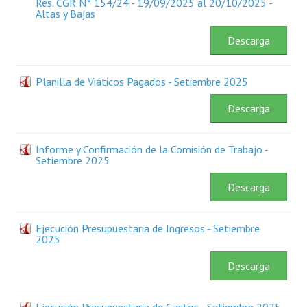
Res. CGR N° 154/24 - 19/09/2025 al 20/10/2025 -
Plan Estratégico 2022 - 2026
Altas y Bajas
Sistema de Gestión de Calidad
Descarga
Memorias
Planilla de Viáticos Pagados - Setiembre 2025
Convenios
Descarga
Resoluciones de Carácter General
Informe y Confirmación de la Comisión de Trabajo -
Participación Ciudadana
Setiembre 2025
ACTIVIDADES DE CONTROL
Descarga
Informe y Dictamen sobre el Informe Financiero del Ministerio de 
Ejecución Presupuestaria de Ingresos - Setiembre
2025
Informes de Auditoría
Descarga
Rendición de Cuentas de Viáticos
Reporte de Hechos Punibles