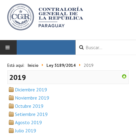
INICIO
Está aquí:
Inicio
Ley 5189/2014
2019
2019
LA CGR
Diciembre 2019
Autoridades
Noviembre 2019
Misión y Visión
Octubre 2019
Setiembre 2019
Marco Normativo
Agosto 2019
Organigrama
Julio 2019