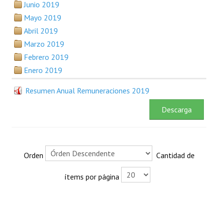
Junio 2019
Plan Estratégico 2022 - 2026
Mayo 2019
Sistema de Gestión de Calidad
Abril 2019
Marzo 2019
Memorias
Febrero 2019
Convenios
Enero 2019
Resoluciones de Carácter General
Resumen Anual Remuneraciones 2019
Participación Ciudadana
Descarga
ACTIVIDADES DE CONTROL
Informe y Dictamen sobre el Informe Financiero del Ministerio de 
Orden
Cantidad de
Informes de Auditoría
ítems por página
Rendición de Cuentas de Viáticos
Reporte de Hechos Punibles