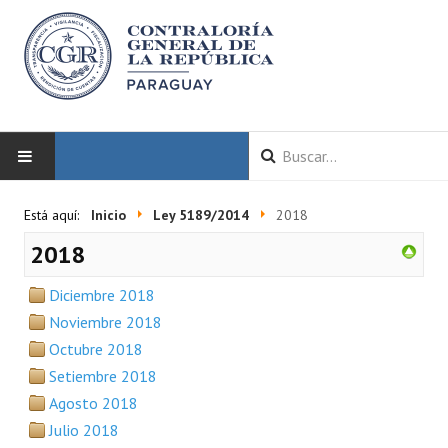
INICIO
Está aquí:
Inicio
Ley 5189/2014
2018
2018
LA CGR
Diciembre 2018
Autoridades
Noviembre 2018
Misión y Visión
Octubre 2018
Setiembre 2018
Marco Normativo
Agosto 2018
Organigrama
Julio 2018