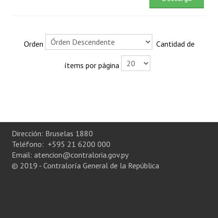
Rendición de Cuentas ONG´s
Control de Vehículos del Estado
Orden
Cantidad de
Licitaciones
ítems por página
FONACIDE y ROYALTIES
Informes NRM-mecip2015
Declaración Jurada de Bienes Publicadas
Dirección: Bruselas 1880
Informes de Evaluación del Plan de Mejoramiento
Teléfono: +595 21 6200 000
Email: atencion@contraloria.gov.py
ODS
© 2019 - Contraloría General de la República
Riesgo Tecnológico
Hambre Cero
CENTRO DE ATENCIÓN AL CIUDADANO