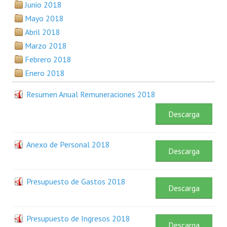
Junio 2018
Plan Estratégico 2022 - 2026
Mayo 2018
Sistema de Gestión de Calidad
Abril 2018
Marzo 2018
Memorias
Febrero 2018
Convenios
Enero 2018
Resoluciones de Carácter General
Resumen Anual Remuneraciones 2018
Participación Ciudadana
Descarga
ACTIVIDADES DE CONTROL
Anexo de Personal 2018
Descarga
Informe y Dictamen sobre el Informe Financiero del Ministerio de 
Informes de Auditoría
Presupuesto de Gastos 2018
Descarga
Rendición de Cuentas de Viáticos
Presupuesto de Ingresos 2018
Reporte de Hechos Punibles
Descarga