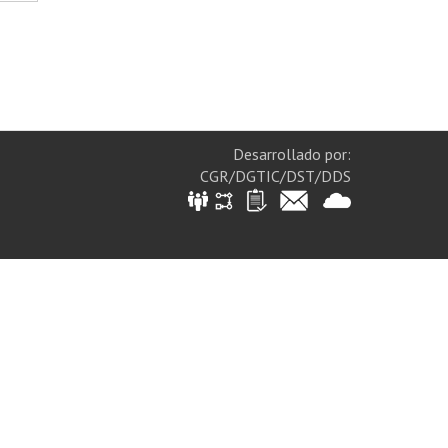
Desarrollado por:
CGR/DGTIC/DST/DDS