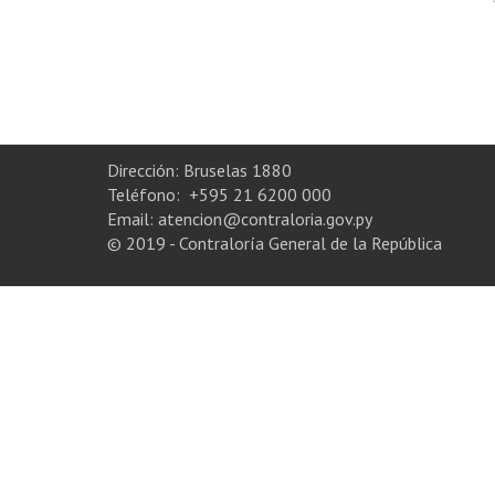
Dirección: Bruselas 1880
Teléfono: +595 21 6200 000
Email: atencion@contraloria.gov.py
© 2019 - Contraloría General de la República