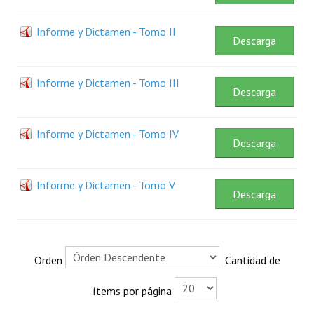
Plan Estratégico 2022 - 2026
Informe y Dictamen - Tomo II
Descarga
Sistema de Gestión de Calidad
Memorias
Informe y Dictamen - Tomo III
Descarga
Convenios
Resoluciones de Carácter General
Informe y Dictamen - Tomo IV
Descarga
Participación Ciudadana
Informe y Dictamen - Tomo V
ACTIVIDADES DE CONTROL
Descarga
Informe y Dictamen sobre el Informe Financiero del Ministerio de 
Informes de Auditoría
Orden
Cantidad de
Rendición de Cuentas de Viáticos
ítems por página
Reporte de Hechos Punibles