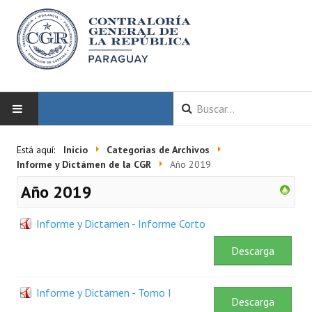
INICIO
Está aquí:
Inicio
Categorias de Archivos
Informe y Dictámen de la CGR
Año 2019
LA CGR
Año 2019
Autoridades
Informe y Dictamen - Informe Corto
Misión y Visión
Descarga
Marco Normativo
Informe y Dictamen - Tomo I
Organigrama
Descarga