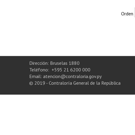
Orden
Dirección: Bruselas 1880
Teléfono: +595 21 6200 000
Email: atencion@contraloria.gov.py
© 2019 - Contraloría General de la República