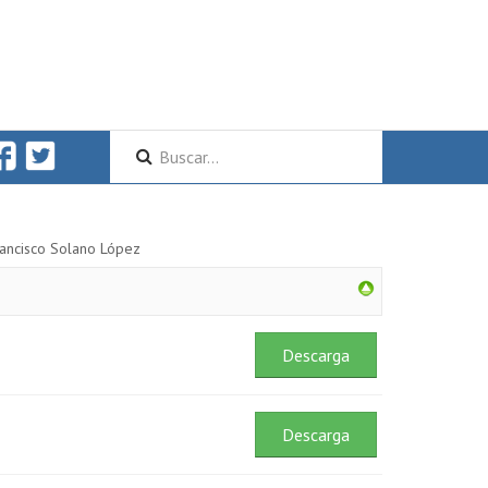
rancisco Solano López
Descarga
Descarga