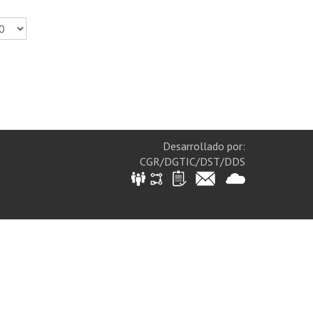
Desarrollado por:
CGR/DGTIC/DST/DDS