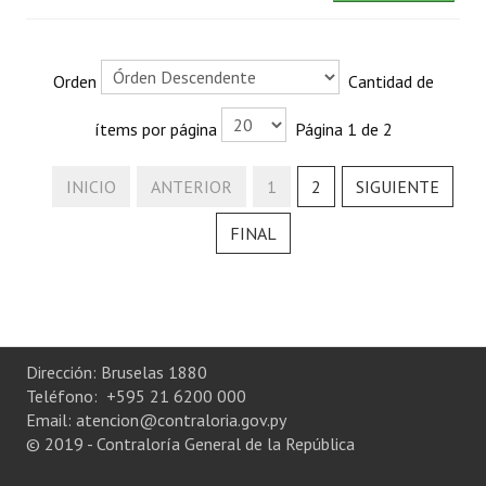
Orden
Cantidad de
ítems por página
Página 1 de 2
INICIO
ANTERIOR
1
2
SIGUIENTE
FINAL
Dirección: Bruselas 1880
Teléfono: +595 21 6200 000
Email: atencion@contraloria.gov.py
© 2019 - Contraloría General de la República