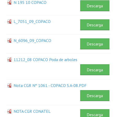
N 195 10 COPACO
Descarga
Rendición de Cuentas ONG´s
Control de Vehículos del Estado
L_7051_09_COPACO
Descarga
Licitaciones
FONACIDE y ROYALTIES
N_6096_09_COPACO
Descarga
Informes NRM-mecip2015
11212_08 COPACO Poda de arboles
Declaración Jurada de Bienes Publicadas
Descarga
Informes de Evaluación del Plan de Mejoramiento
ODS
Nota CGR Nº 1061 - COPACO S.A-08.PDF
Riesgo Tecnológico
Descarga
Hambre Cero
NOTA CGR CONATEL
Descarga
CENTRO DE ATENCIÓN AL CIUDADANO