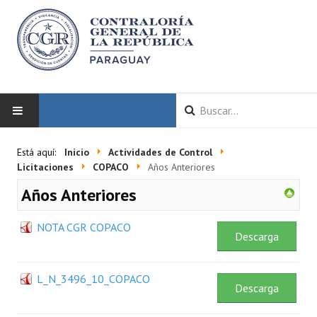
INICIO
Está aquí:
Inicio
Actividades de Control
Licitaciones
COPACO
Años Anteriores
LA CGR
Años Anteriores
Autoridades
NOTA CGR COPACO
Descarga
Misión y Visión
Marco Normativo
L_N_3496_10_COPACO
Descarga
Organigrama