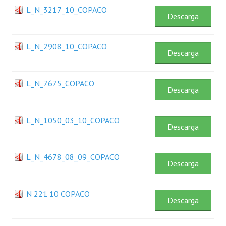
Plan Estratégico 2022 - 2026
L_N_3217_10_COPACO
Descarga
Sistema de Gestión de Calidad
L_N_2908_10_COPACO
Memorias
Descarga
Convenios
L_N_7675_COPACO
Descarga
Resoluciones de Carácter General
Participación Ciudadana
L_N_1050_03_10_COPACO
Descarga
ACTIVIDADES DE CONTROL
L_N_4678_08_09_COPACO
Informe y Dictamen sobre el Informe Financiero del Ministerio de 
Descarga
Informes de Auditoría
N 221 10 COPACO
Rendición de Cuentas de Viáticos
Descarga
Reporte de Hechos Punibles