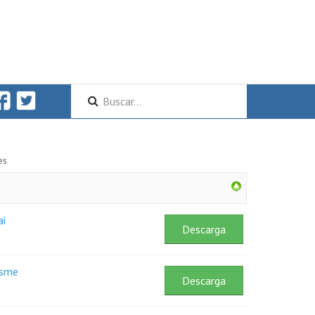
es
ai
Descarga
osme
Descarga