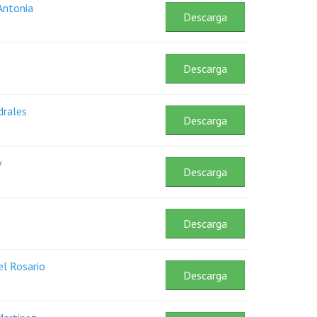
Antonia
Descarga
Descarga
drales
Descarga
y
Descarga
Descarga
el Rosario
Descarga