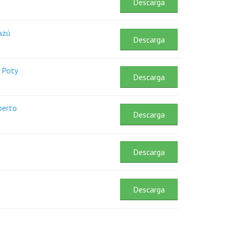
Descarga
azú
Descarga
a Poty
Descarga
berto
Descarga
Descarga
Descarga