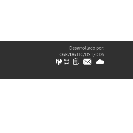
Desarrollado por:
CGR/DGTIC/DST/DDS