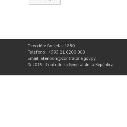
Dirección: Bruselas 1880
Teléfono: +595 21 6200 000
Email: atencion@contraloria.gov.py
© 2019 - Contraloría General de la República